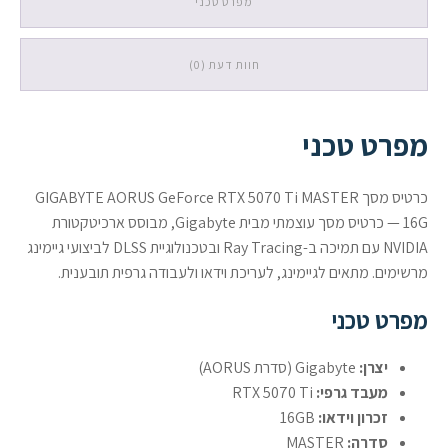
מפרט טכני
חוות דעת (0)
מפרט טכני
כרטיס מסך GIGABYTE AORUS GeForce RTX 5070 Ti MASTER
16G — כרטיס מסך עוצמתי מבית Gigabyte, מבוסס ארכיטקטורת
NVIDIA עם תמיכה ב-Ray Tracing ובטכנולוגיית DLSS לביצועי גיימינג
מרשימים. מתאים לגיימינג, לעריכת וידאו ולעבודה גרפית תובענית.
מפרט טכני
יצרן:
Gigabyte (סדרת AORUS)
מעבד גרפי:
RTX 5070 Ti
זכרון וידאו:
16GB
סדרה:
MASTER