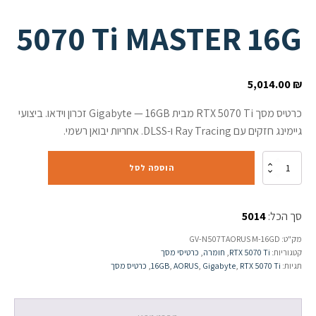
5070 Ti MASTER 16G
5,014.00
₪
כרטיס מסך RTX 5070 Ti מבית Gigabyte — 16GB זכרון וידאו. ביצועי
גיימינג חזקים עם Ray Tracing ו-DLSS. אחריות יבואן רשמי.
כמות
הוספה לסל
של
כרטיס
מסך
סך הכל:
5014
GIGABYTE
AORUS
מק"ט:
GV-N507TAORUS M-16GD
GeForce
קטגוריות:
RTX 5070 Ti
,
חומרה
,
כרטיסי מסך
RTX
תגיות:
RTX 5070 Ti
,
Gigabyte
,
AORUS
,
16GB
,
כרטיס מסך
5070
Ti
MASTER
16G