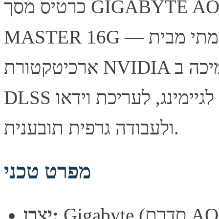
כרטיס מסך GIGABYTE AORUS GeForce RTX 5070 Ti
MASTER 16G — כרטיס מסך עוצמתי מבית Gigabyte, מבוסס
ארכיטקטורת NVIDIA עם תמיכה ב-Ray Tracing ובטכנולוגיית
DLSS לביצועי גיימינג מרשימים. מתאים לגיימינג, לעריכת וידאו
ולעבודה גרפית תובענית.
מפרט טכני
רת AORUS)
יצרן: