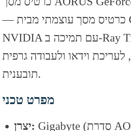
כרטיס מסך AORUS GeForce RTX 5090 MASTER ICE 32G
— כרטיס מסך עוצמתי מבית Gigabyte, מבוסס ארכיטקטורת
NVIDIA עם תמיכה ב-Ray Tracing ובטכנולוגיית DLSS לביצועי
, לעריכת וידאו ולעבודה גרפית
תובענית.
מפרט טכני
רת AORUS)
יצרן: