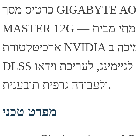
כרטיס מסך GIGABYTE AORUS GeForce RTX 5070
MASTER 12G — כרטיס מסך עוצמתי מבית Gigabyte, מבוסס
ארכיטקטורת NVIDIA עם תמיכה ב-Ray Tracing ובטכנולוגיית
DLSS לביצועי גיימינג מרשימים. מתאים לגיימינג, לעריכת וידאו
ולעבודה גרפית תובענית.
מפרט טכני