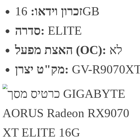
16GB
זכרון וידאו:
ELITE
סדרה:
לא
האצת מפעל (OC):
GV-R9070X
מק"ט יצרן: