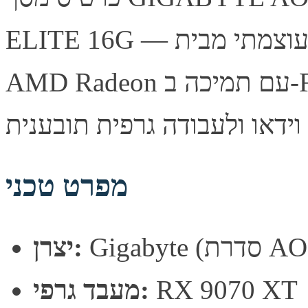
ELITE 16G — כרטיס מסך עוצמתי מבית Gigabyte, מבוסס
AMD Radeon עם תמיכה ב-FSR לביצועי גיימינג מעולים. מתאים
מפרט טכני
רת AORUS)
יצרן:
RX 9070 XT
מעבד גרפי: