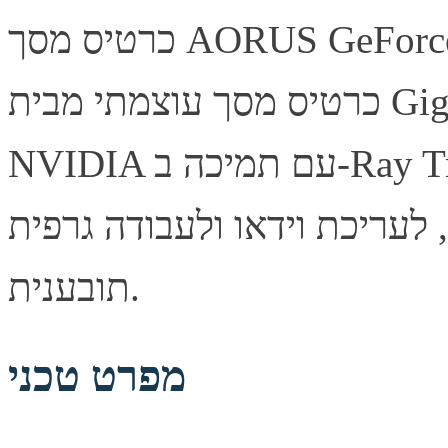
כרטיס מסך AORUS GeForce RTX 5080 MASTER 16G —
כרטיס מסך עוצמתי מבית Gigabyte, מבוסס ארכיטקטורת
NVIDIA עם תמיכה ב-Ray Tracing ובטכנולוגיית DLSS לביצועי
, לעריכת וידאו ולעבודה גרפית
תובענית.
מפרט טכני