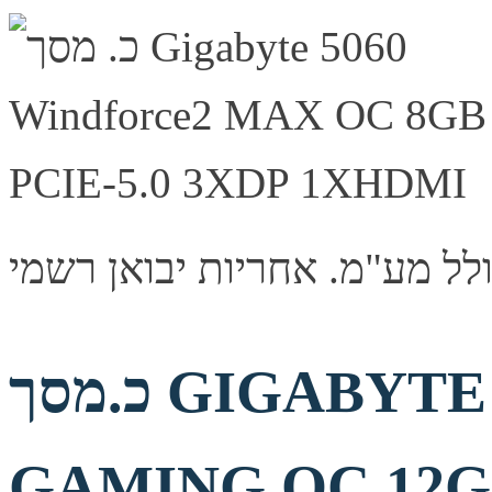
כ.מסך GIGABYTE GeForce RTX 5070
GAMING OC 12G