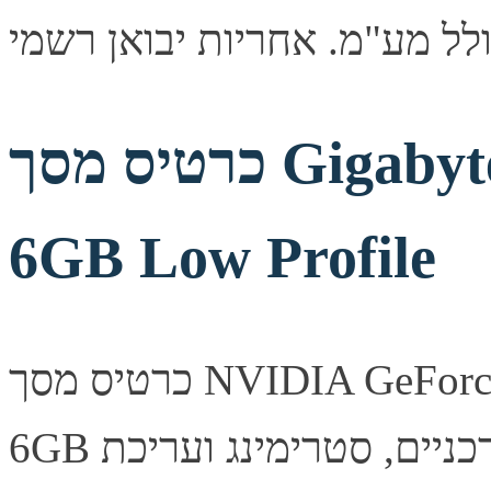
כרטיס מסך Gigabyte GeForce RTX 3050
6GB Low Profile
כרטיס מסך NVIDIA GeForce RTX 3050 מבית Gigabyte עם
6GB זיכרון. ביצועים גבוהים למשחקים עדכניים, סטרימינג ועריכת