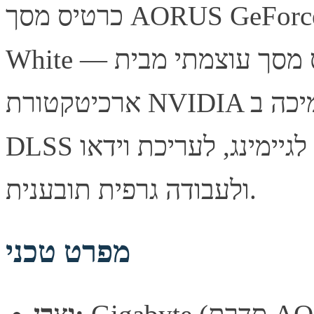
כרטיס מסך AORUS GeForce RTX 5080 MASTER ICE 16G
White — כרטיס מסך עוצמתי מבית Gigabyte, מבוסס
ארכיטקטורת NVIDIA עם תמיכה ב-Ray Tracing ובטכנולוגיית
DLSS לביצועי גיימינג מרשימים. מתאים לגיימינג, לעריכת וידאו
ולעבודה גרפית תובענית.
מפרט טכני