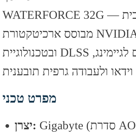
WATERFORCE 32G — כרטיס מסך עוצמתי מבית Gigabyte,
מבוסס ארכיטקטורת NVIDIA עם תמיכה ב-Ray Tracing
ובטכנולוגיית DLSS לביצועי גיימינג מרשימים. מתאים לגיימינג,
מפרט טכני
רת AORUS)
יצרן: