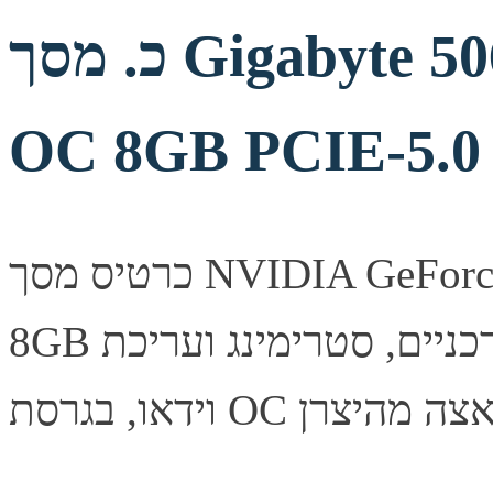
כ. מסך Gigabyte 5060 Windforce2 MAX
OC 8GB PCIE-5.
כרטיס מסך NVIDIA GeForce RTX 5060 מבית Gigabyte עם
8GB זיכרון. ביצועים גבוהים למשחקים עדכניים, סטרימינג ועריכת