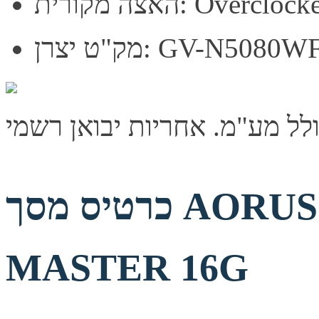
: Overclocked (OC)
GV-N5080WF3OC-16
כרטיס מסך AORUS GeForce RTX 5080
MASTER 16G