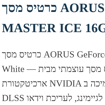
כרטיס מסך AORUS GeForce RTX 5080
MASTER ICE 16G
כרטיס מסך AORUS GeForce RTX 5080 MASTER ICE 16G
White — כרטיס מסך עוצמתי מבית Gigabyte, מבוסס
ארכיטקטורת NVIDIA עם תמיכה ב-Ray Tracing ובטכנולוגיית
DLSS לביצועי גיימינג מרשימים. מתאים לגיימינג, לעריכת וידאו