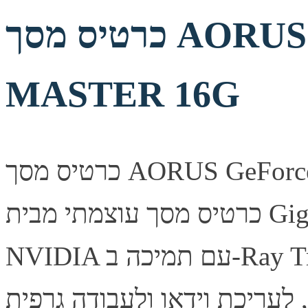
כרטיס מסך AORUS GeForce RTX 5080
MASTER 16G
כרטיס מסך AORUS GeForce RTX 5080 MASTER 16G —
כרטיס מסך עוצמתי מבית Gigabyte, מבוסס ארכיטקטורת
NVIDIA עם תמיכה ב-Ray Tracing ובטכנולוגיית DLSS לביצועי
, לעריכת וידאו ולעבודה גרפית