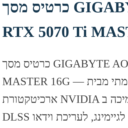
כרטיס מסך GIGABYTE AORUS GeForce
RTX 5070 Ti MA
כרטיס מסך GIGABYTE AORUS GeForce RTX 5070 Ti
MASTER 16G — כרטיס מסך עוצמתי מבית Gigabyte, מבוסס
ארכיטקטורת NVIDIA עם תמיכה ב-Ray Tracing ובטכנולוגיית
DLSS לביצועי גיימינג מרשימים. מתאים לגיימינג, לעריכת וידאו