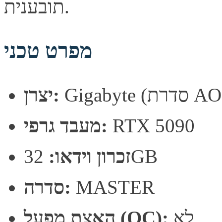
תובענית.
מפרט טכני
רת AORUS)
יצרן:
RTX 5090
מעבד גרפי:
32GB
זכרון וידאו:
MASTER
סדרה:
לא
האצת מפעל (OC):