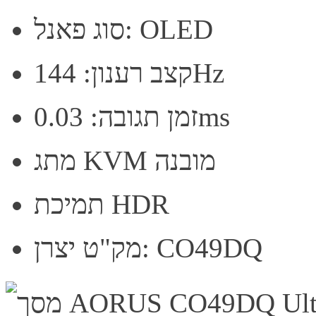
סוג פאנל: OLED
קצב רענון: 144Hz
זמן תגובה: 0.03ms
מתג KVM מובנה
תמיכת HDR
מק"ט יצרן: CO49DQ