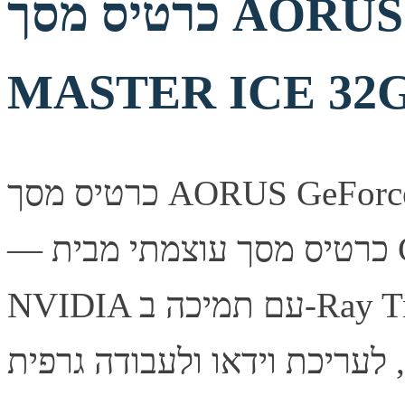
כרטיס מסך AORUS GeForce RTX 5090
MASTER ICE 32
כרטיס מסך AORUS GeForce RTX 5090 MASTER ICE 32G
— כרטיס מסך עוצמתי מבית Gigabyte, מבוסס ארכיטקטורת
NVIDIA עם תמיכה ב-Ray Tracing ובטכנולוגיית DLSS לביצועי
, לעריכת וידאו ולעבודה גרפית