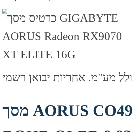
מסך AORUS CO49DQ Ultra-Wide