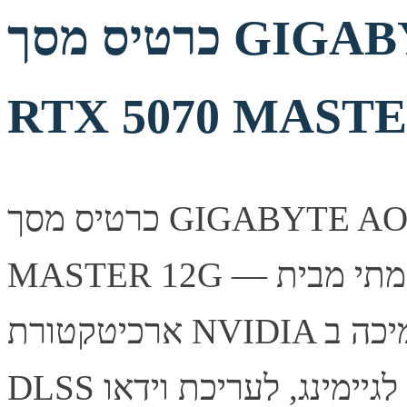
כרטיס מסך GIGABYTE AORUS GeForce
RTX 5070 MASTE
כרטיס מסך GIGABYTE AORUS GeForce RTX 5070
MASTER 12G — כרטיס מסך עוצמתי מבית Gigabyte, מבוסס
ארכיטקטורת NVIDIA עם תמיכה ב-Ray Tracing ובטכנולוגיית
DLSS לביצועי גיימינג מרשימים. מתאים לגיימינג, לעריכת וידאו