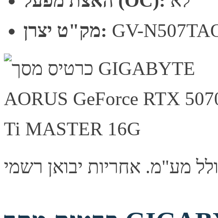
לא
האצת מפעל (OC):
GV-N507TA
מק"ט יצרן: