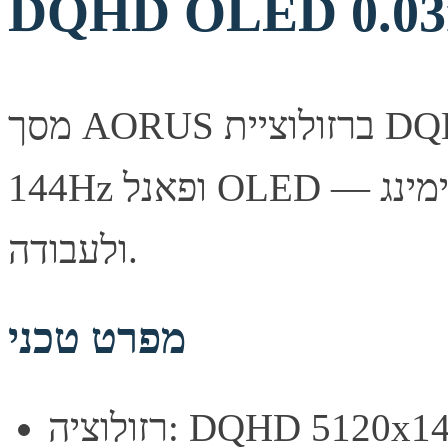
DQHD OLED 0.0
מסך AORUS ברזולוציית DQHD 5120x1440 עם קצב רענון
144Hz ופאנל OLED — ביצועים חלקים ומהירים במיוחד לגיימינג
ולעבודה.
מפרט טכני
וציה: DQHD 5120x1440