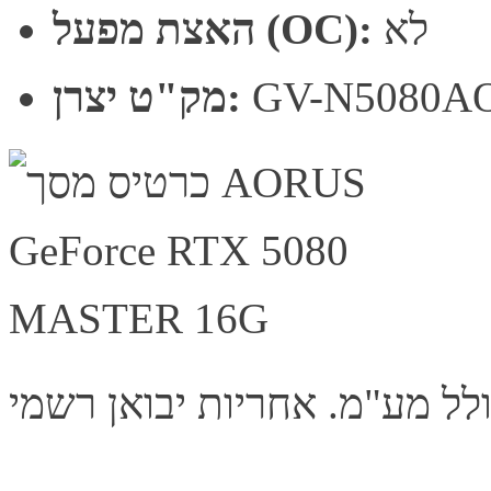
לא
האצת מפעל (OC):
GV-N5080A
מק"ט יצרן: