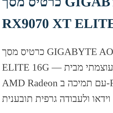
כרטיס מסך GIGABYTE AORUS Radeon
RX9070 XT ELIT
כרטיס מסך GIGABYTE AORUS Radeon RX9070 XT
ELITE 16G — כרטיס מסך עוצמתי מבית Gigabyte, מבוסס
AMD Radeon עם תמיכה ב-FSR לביצועי גיימינג מעולים. מתאים