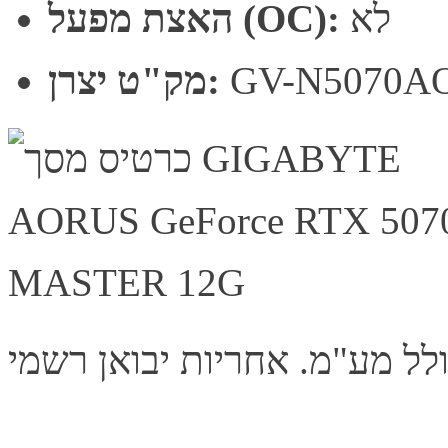
לא
האצת מפעל (OC):
GV-N5070A
מק"ט יצרן: