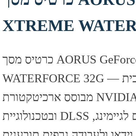
XTREME WATER
כרטיס מסך AORUS GeForce RTX 5090 XTREME
WATERFORCE 32G — כרטיס מסך עוצמתי מבית Gigabyte,
מבוסס ארכיטקטורת NVIDIA עם תמיכה ב-Ray Tracing
ובטכנולוגיית DLSS לביצועי גיימינג מרשימים. מתאים לגיימינג,