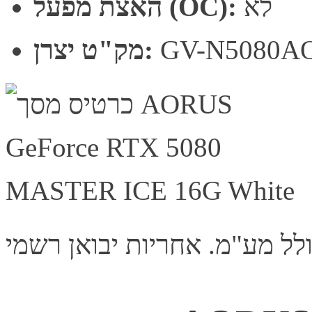
לא
האצת מפעל (OC):
GV-N5080A
מק"ט יצרן: