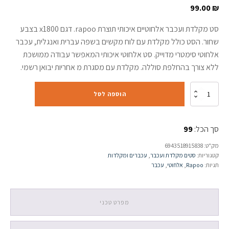
99.00
₪
סט מקלדת ועכבר אלחוטיים איכותי תוצרת rapoo. דגם x1800 בצבע
שחור. הסט כולל מקלדת עם לוח מקשים בשפה עברית ואנגלית, עכבר
אלחוטי סימטרי מדוייק. סט אלחוטי איכותי המאפשר עבודה ממושכת
ללא צורך בהחלפת סוללה. מקלדת עם מסגרת מ אחריות יבואן רשמי.
כמות
הוספה לסל
של
סט
מקלדת
סך הכל:
99
ועכבר
אלחוטי
מק"ט:
6943518915838
rapoo
קטגוריות:
סטים מקלדת ועכבר
,
עכברים ומקלדות
x1800
תגיות:
Rapoo
,
אלחוטי
,
עכבר
עברית/אנגלית
מפרט טכני