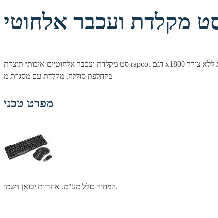
סט מקלדת ועכבר אלחוטיים איכותי תוצרת rapoo. דגם x1800 בצבע שחור. הסט כולל מקלדת עם לוח מקשים בשפה עברית ואנגלית, עכבר אלחוטי סימטרי מדוייק. סט אלחוטי איכותי המאפשר עבודה ממושכת ללא צורך
בהחלפת סוללה. מקלדת עם מסגרת מ
מפרט טכני
המחיר כולל מע"מ. אחריות יבואן רשמי.