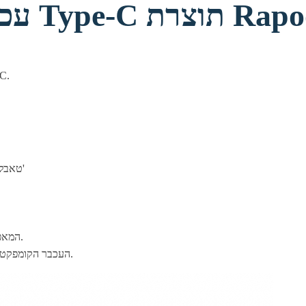
פטי איכותי עם כבל Type-C תוצרת Rapoo
עכבר שחור 
אידיאלי לשימוש עם מחשבים חדשים בעלי חיבור Type-C, טאבלטים וכד'
המאפשרת לכם לערוך את המסמכים ולנווט באינטרנט בצורה יעילה יותר.
העכבר הקומפקטי והחוטי נועד להיות נוח באותה מידה עבור מגוון רחב של משתמשים.