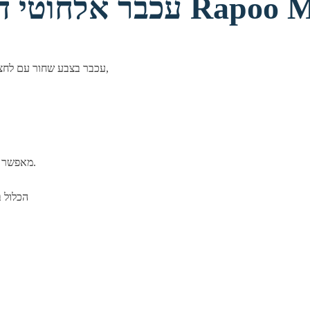
 שימושי לחצנים שקטים Rapoo M100
עכבר אלחוטי איכותי תוצרת חברת Rapoo. עכבר בצבע שחור עם לחצנים שקטים ללא רעש הקלקה,
מאפשר עבודה שקטה במשרד או עבודה לילית בבית, מבלי להפריע לסובבים.
- יכול להתחבר באופן אלחוטי למחשב,