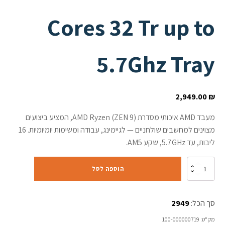
Cores 32 Tr up to
5.7Ghz Tray
2,949.00
₪
מעבד AMD איכותי מסדרת AMD Ryzen (ZEN 9), המציע ביצועים
מצוינים למחשבים שולחניים — לגיימינג, עבודה ומשימות יומיומיות. 16
ליבות, עד 5.7GHz, שקע AM5.
כמות
הוספה לסל
של
מעבד
AMD
סך הכל:
2949
Ryzen
9
מק"ט:
100-000000719
9950X3D