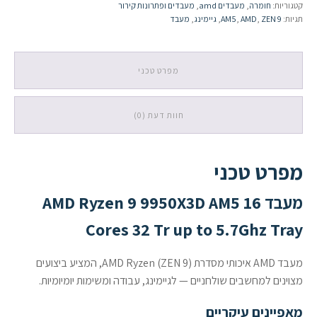
קטגוריות:
חומרה
,
מעבדים amd
,
מעבדים ופתרונות קירור
AM5
תגיות:
ZEN 9
,
AMD
,
AM5
,
גיימינג
,
מעבד
16
Cores
32
Tr
מפרט טכני
up
to
5.7Ghz
חוות דעת (0)
Tray
מפרט טכני
מעבד AMD Ryzen 9 9950X3D AM5 16
Cores 32 Tr up to 5.7Ghz Tray
מעבד AMD איכותי מסדרת AMD Ryzen (ZEN 9), המציע ביצועים
מצוינים למחשבים שולחניים — לגיימינג, עבודה ומשימות יומיומיות.
מאפיינים עיקריים