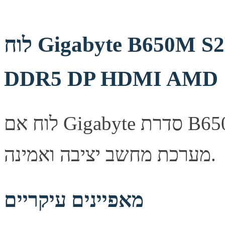
לוח Gigabyte B650M S2H 1.4 AM5 Micro-Atx
DDR5 DP HDMI AMD
לוח אם Gigabyte סדרת B650M, מספק יציבות ואמינות לבניית
מערכת מחשב יציבה ואמינה.
מאפיינים עיקריים