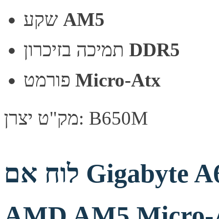
AM5
שקע
DDR5
תמיכה בזיכרון
Micro-Atx
פורמט
מק"ט יצרן: B650M
לוח אם Gigabyte A620M GAMING X 2.0
AMD AM5 Micro