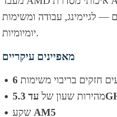
מעבד AMD איכותי מסדרת AMD Ryzen (ZEN4), המציע
 — לגיימינג, עבודה ומשימות
יומיומיות.
מאפיינים עיקריים
5.3GH
מהירות שעון של
AM5
שקע