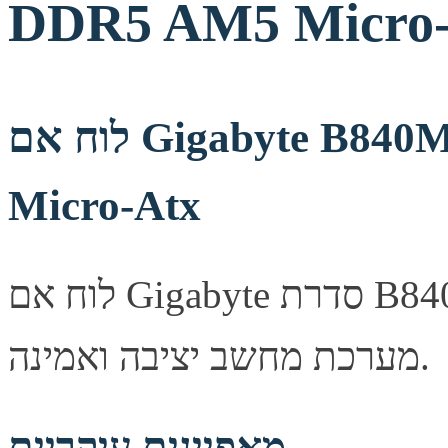
DDR5 AM5 Micro-
לוח אם Gigabyte B840M D2H 1.2 X3D DDR5 AM5
Micro-Atx
לוח אם Gigabyte סדרת B840M, מספק יציבות ואמינות לבניית
מערכת מחשב יציבה ואמינה.
מאפיינים עיקריים