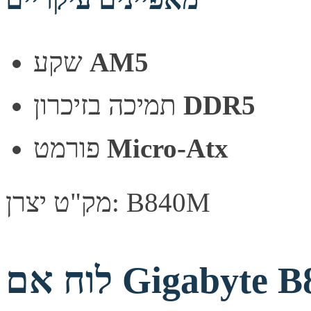
AM5
שקע
DDR5
תמיכה בזיכרון
Micro-Atx
פורמט
מק"ט יצרן: B840M
לוח אם Gigabyte B840M DS3H for AMD