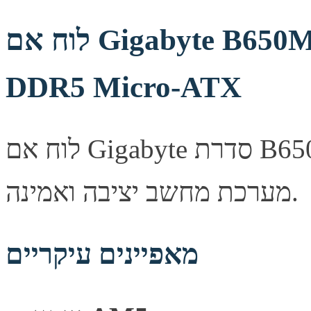
לוח אם Gigabyte B650M Gaming WIFI 6E 1.4 AM5
DDR5 Micro-ATX
לוח אם Gigabyte סדרת B650M, מספק יציבות ואמינות לבניית
מערכת מחשב יציבה ואמינה.
מאפיינים עיקריים