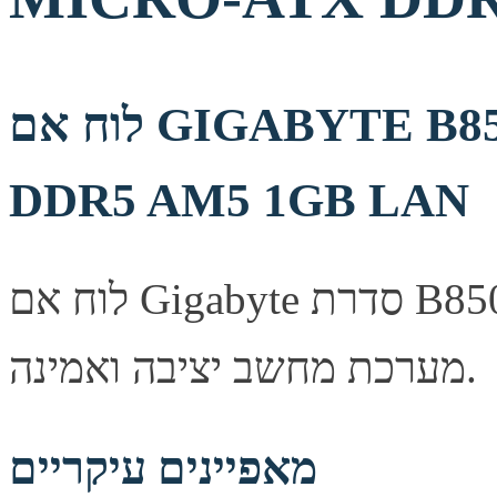
לוח אם GIGABYTE B850M D3HP MICRO-ATX
DDR5 AM5 1GB LAN
לוח אם Gigabyte סדרת B850M, מספק יציבות ואמינות לבניית
מערכת מחשב יציבה ואמינה.
מאפיינים עיקריים