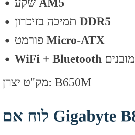
AM5
שקע
DDR5
תמיכה בזיכרון
Micro-ATX
פורמט
מובנים
WiFi + Bluetooth
מק"ט יצרן: B650M
לוח אם Gigabyte B840M D2H 1.2 X3D