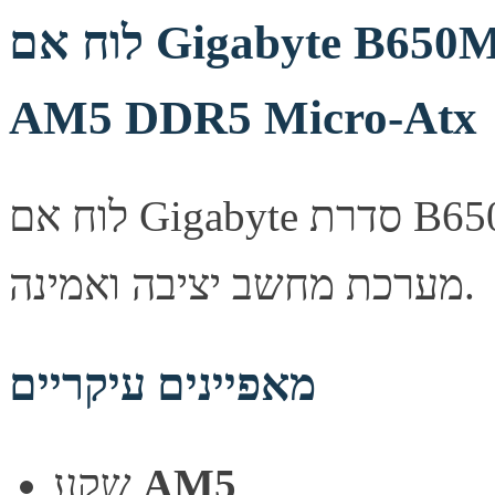
לוח אם Gigabyte B650M GAMING PLUS WF 1.3
AM5 DDR5 Micro-Atx
לוח אם Gigabyte סדרת B650M, מספק יציבות ואמינות לבניית
מערכת מחשב יציבה ואמינה.
מאפיינים עיקריים
AM5
שקע