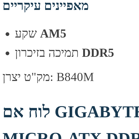
מאפיינים עיקריים
AM5
שקע
DDR5
תמיכה בזיכרון
מק"ט יצרן: B840M
לוח אם GIGABYTE B850M D3HP
MICRO-ATX DDR