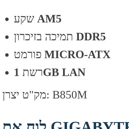
AM5
שקע
DDR5
תמיכה בזיכרון
MICRO-ATX
פורמט
1GB LAN
רשת
מק"ט יצרן: B850M
לוח אם GIGABYTE B850M DS3H DDR5