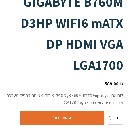
GIGABYTE B760M
D3HP WIFI6 mATX
DP HDMI VGA
LGA1700
589.00
₪
לוח אם Gigabyte סדרת B760M, מספק יציבות ואמינות לבניית מערכת
מחשב יציבה ואמינה. שקע LGA1700.
כמות
הוספה לסל
של
לוח