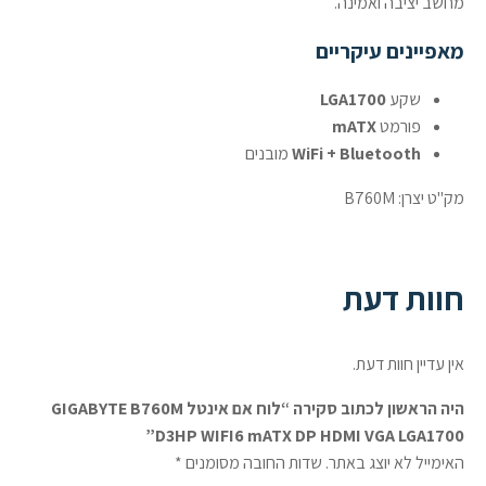
מחשב יציבה ואמינה.
מאפיינים עיקריים
שקע
LGA1700
פורמט
mATX
WiFi + Bluetooth
מובנים
מק"ט יצרן: B760M
חוות דעת
אין עדיין חוות דעת.
היה הראשון לכתוב סקירה “לוח אם אינטל GIGABYTE B760M
D3HP WIFI6 mATX DP HDMI VGA LGA1700”
האימייל לא יוצג באתר.
שדות החובה מסומנים
*