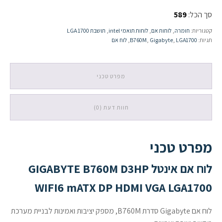
אם
סך הכל:
589
אינטל
GIGABYTE
קטגוריות:
חומרה
,
לוחות אם
,
לוחות תואמי intel
,
תושבת LGA 1700
B760M
תגיות:
LGA1700
,
Gigabyte
,
B760M
,
לוח אם
D3HP
WIFI6
mATX
DP
מפרט טכני
HDMI
VGA
LGA1700
חוות דעת (0)
מפרט טכני
לוח אם אינטל GIGABYTE B760M D3HP
WIFI6 mATX DP HDMI VGA LGA1700
לוח אם Gigabyte סדרת B760M, מספק יציבות ואמינות לבניית מערכת