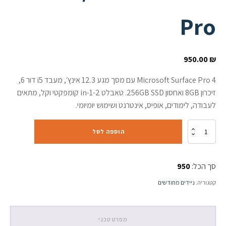
Pro
950.00
₪
Microsoft Surface Pro 4 עם מסך מגע 12.3 אינץ׳, מעבד i5 דור 6,
זיכרון 8GB ואחסון 256GB SSD. טאבלט 2-in-1 קומפקטי וקל, מתאים
לעבודה, לימודים, אופיס, אינטרנט ושימוש יומיומי.
כמות
הוספה לסל
של
Microsoft
Surface
סך הכל:
950
Pro
4
קטגוריה:
ניידים מחודשים
12.3”
Touch
/
i5-
מפרט טכני
6300U