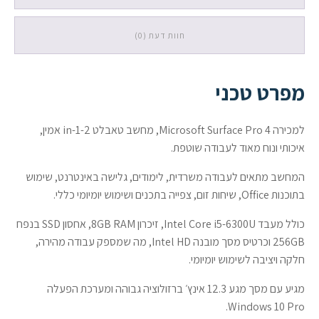
/
8GB
חוות דעת (0)
/
256GB
SSD
/
מפרט טכני
Intel
HD
/
למכירה Microsoft Surface Pro 4, מחשב טאבלט 2-in-1 אמין,
Windows
איכותי ונוח מאוד לעבודה שוטפת.
10
Pro
המחשב מתאים לעבודה משרדית, לימודים, גלישה באינטרנט, שימוש
בתוכנות Office, שיחות זום, צפייה בתכנים ושימוש יומיומי כללי.
כולל מעבד Intel Core i5-6300U, זיכרון 8GB RAM, אחסון SSD בנפח
256GB וכרטיס מסך מובנה Intel HD, מה שמספק עבודה מהירה,
חלקה ויציבה לשימוש יומיומי.
מגיע עם מסך מגע 12.3 אינץ׳ ברזולוציה גבוהה ומערכת הפעלה
Windows 10 Pro.