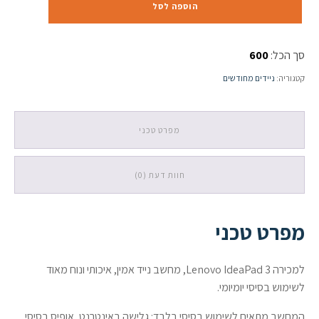
כמות
הוספה לסל
של
Lenovo
IdeaPad
סך הכל:
600
3
15.6”
קטגוריה:
ניידים מחודשים
/
Pentium
N5030
/
מפרט טכני
4GB
/
256GB
חוות דעת (0)
SSD
/
Intel
UHD
מפרט טכני
/
Windows
11
למכירה Lenovo IdeaPad 3, מחשב נייד אמין, איכותי ונוח מאוד
לשימוש בסיסי יומיומי.
המחשב מתאים לשימוש בסיסי בלבד: גלישה באינטרנט, אופיס בסיסי