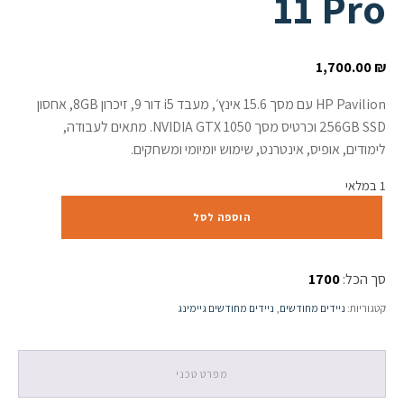
11 Pro
1,700.00
₪
HP Pavilion עם מסך 15.6 אינץ׳, מעבד i5 דור 9, זיכרון 8GB, אחסון
256GB SSD וכרטיס מסך NVIDIA GTX 1050. מתאים לעבודה,
לימודים, אופיס, אינטרנט, שימוש יומיומי ומשחקים.
1 במלאי
כמות
הוספה לסל
של
HP
Pavilion
סך הכל:
1700
15.6”
/
קטגוריות:
ניידים מחודשים
,
ניידים מחודשים גיימינג
i5-
9300H
/
8GB
מפרט טכני
/
256GB