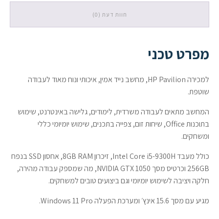
SSD
חוות דעת (0)
/
NVIDIA
GTX
1050
מפרט טכני
/
Windows
11
למכירה HP Pavilion, מחשב נייד אמין, איכותי ונוח מאוד לעבודה
Pro
שוטפת.
המחשב מתאים לעבודה משרדית, לימודים, גלישה באינטרנט, שימוש
בתוכנות Office, שיחות זום, צפייה בתכנים, שימוש יומיומי כללי
ומשחקים.
כולל מעבד Intel Core i5-9300H, זיכרון 8GB RAM, אחסון SSD בנפח
256GB וכרטיס מסך NVIDIA GTX 1050, מה שמספק עבודה מהירה,
חלקה ויציבה לשימוש יומיומי וגם ביצועים טובים למשחקים.
מגיע עם מסך 15.6 אינץ׳ ומערכת הפעלה Windows 11 Pro.