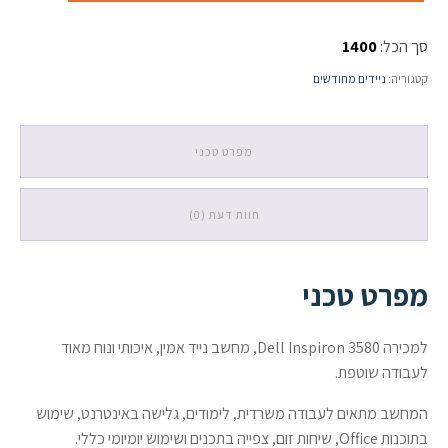
Dell
Inspiron
סך הכל:
1400
3580
15.6”
קטגוריה:
ניידים מחודשים
/
i7-
8565U
/
מפרט טכני
16GB
/
300GB
חוות דעת (0)
SSD
/
AMD
Radeon
מפרט טכני
520
2GB
/
למכירה Dell Inspiron 3580, מחשב נייד אמין, איכותי ונוח מאוד
Windows
לעבודה שוטפת.
11
Pro
המחשב מתאים לעבודה משרדית, לימודים, גלישה באינטרנט, שימוש
בתוכנות Office, שיחות זום, צפייה בתכנים ושימוש יומיומי כללי.