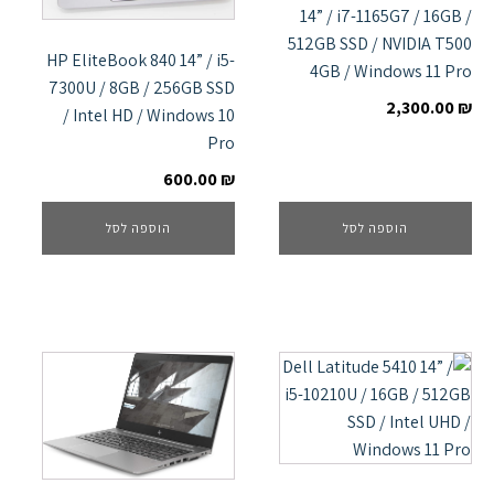
14” / i7-1165G7 / 16GB /
512GB SSD / NVIDIA T500
HP EliteBook 840 14” / i5-
4GB / Windows 11 Pro
7300U / 8GB / 256GB SSD
2,300.00
₪
/ Intel HD / Windows 10
Pro
600.00
₪
הוספה לסל
הוספה לסל