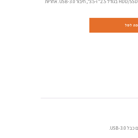
תחנת עגינה מקצועית Orico לכונני HDD/SSD בגודל 2.5" ו-3.5", חיבור USB-3.0. אחריות
פה לסל