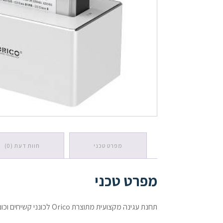
כמות
של
תחנת
עגינה
Orico
6818US3
לכוננים
2.5/3.5
אינץ
USB-
3.0
מפרט טכני
חוות דעת (0)
מפרט טכני
תחנת עגינה מקצועית מתוצרת Orico לכונני קשיחים וכונני SSD בגודל 2.5" ו-3.5" (לא כוללת כונן). מאפשרת חיבור קל ומהיר למחשב עם כבל USB-3.0.