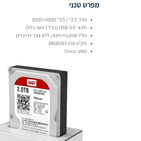
מפרט טכני
גודל: 2.5" / 3.5" (HDD ו-SSD)
חיבור: USB-3.0 (כבל 1 מטר כלול)
כולל ספק כח חיצוני, ללא צורך דרייברים
מק"ט יצרן: 6818US3
מותג: Orico