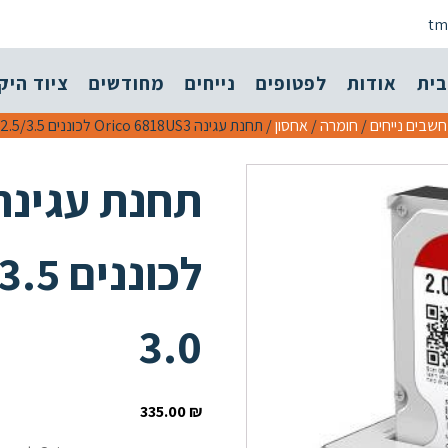
tm
בית
אודות
לפטופים
נייחים
מחודשים
ציוד היק
שבים נייחים
/
חומרה
/
אחסון
/ תחנת עגינה Orico 6818US3 לכוננים 2.5/3.5 אינץ USB-3.0
3.0
335.00
₪