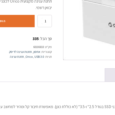
יבואן רשמי.
הוס
סך הכל:
335
מק"ט:
68186818
קטגוריות:
אחסון
,
תחנות עגינה לדיסק
תגיות:
USB 3.0
,
Orico
,
תחנת עגינה