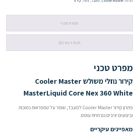
תגיות:
Cooler Master
,
מעבד
,
נוזלי
,
קירור
Core
Nex
360
White
מפרט טכני
חוות דעת (0)
מפרט טכני
קירור נוזלי משולש Cooler Master
MasterLiquid Core Nex 360 White
פתרון קירור Cooler Master למעבד, שומר על טמפראות נמוכות
וביצועים יציבים גם תחת עומס.
מאפיינים עיקריים