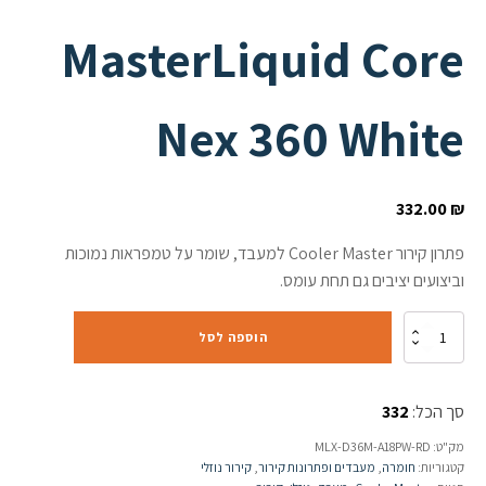
MasterLiquid Core
Nex 360 White
332.00
₪
פתרון קירור Cooler Master למעבד, שומר על טמפראות נמוכות
וביצועים יציבים גם תחת עומס.
כמות
הוספה לסל
של
קירור
נוזלי
סך הכל:
332
משולש
Cooler
מק"ט:
MLX-D36M-A18PW-RD
Master
קטגוריות:
חומרה
,
מעבדים ופתרונות קירור
,
קירור נוזלי
MasterLiquid