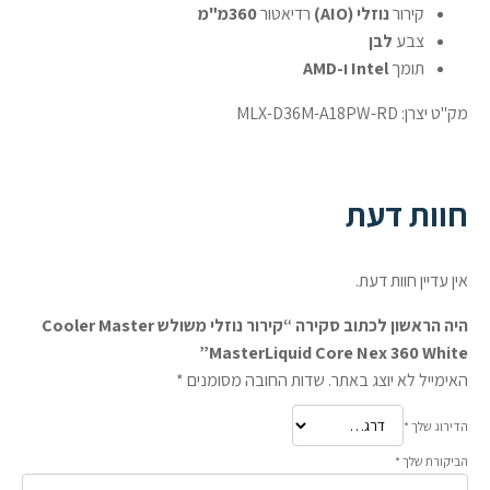
קירור
נוזלי (AIO)
רדיאטור
360מ"מ
צבע
לבן
תומך
Intel ו-AMD
מק"ט יצרן: MLX-D36M-A18PW-RD
חוות דעת
אין עדיין חוות דעת.
היה הראשון לכתוב סקירה “קירור נוזלי משולש Cooler Master
MasterLiquid Core Nex 360 White”
האימייל לא יוצג באתר.
שדות החובה מסומנים
*
הדירוג שלך
*
הביקורת שלך
*