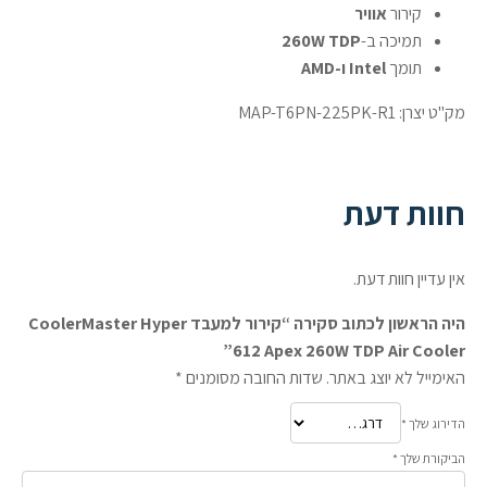
קירור
אוויר
תמיכה ב-
260W TDP
תומך
Intel ו-AMD
מק"ט יצרן: MAP-T6PN-225PK-R1
חוות דעת
אין עדיין חוות דעת.
היה הראשון לכתוב סקירה “קירור למעבד CoolerMaster Hyper
612 Apex 260W TDP Air Cooler”
האימייל לא יוצג באתר.
שדות החובה מסומנים
*
הדירוג שלך
*
הביקורת שלך
*