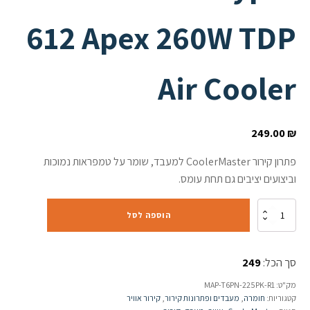
612 Apex 260W TDP
Air Cooler
249.00
₪
פתרון קירור CoolerMaster למעבד, שומר על טמפראות נמוכות
וביצועים יציבים גם תחת עומס.
כמות
הוספה לסל
של
קירור
למעבד
סך הכל:
249
CoolerMaster
Hyper
מק"ט:
MAP-T6PN-225PK-R1
612
קטגוריות:
חומרה
,
מעבדים ופתרונות קירור
,
קירור אוויר
Apex