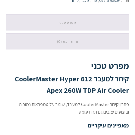
תגיות:
CoolerMaster
,
אוויר
,
מעבד
,
קירור
260W
TDP
Air
Cooler
מפרט טכני
חוות דעת (0)
מפרט טכני
קירור למעבד CoolerMaster Hyper 612
Apex 260W TDP Air Cooler
פתרון קירור CoolerMaster למעבד, שומר על טמפראות נמוכות
וביצועים יציבים גם תחת עומס.
מאפיינים עיקריים