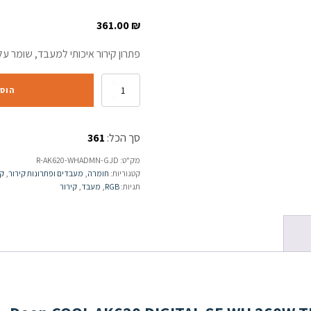
361.00
₪
פתרון קירור איכותי למעבד, שומר על
הוס
סך הכל:
361
מק"ט:
R-AK620-WHADMN-GJD
קטגוריות:
חומרה
,
מעבדים ופתרונות קירור
,
קי
תגיות:
RGB
,
מעבד
,
קירור