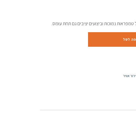
 טמפראות נמוכות וביצועים יציבים גם תחת עומס.
פה לסל
רור אוויר