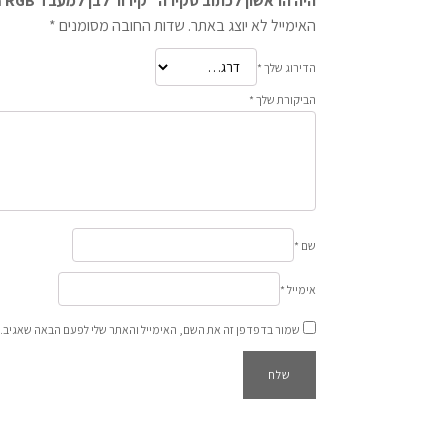
היה הראשון לכתוב סקירה “קירור לבן למעבד Deep COOL AK620 DIGITAL SE WH 260W TDP 161mm RGB”
האימייל לא יוצג באתר.
שדות החובה מסומנים
*
הדירוג שלך
*
הביקורת שלך
*
שם
*
אימייל
*
שמור בדפדפן זה את השם, האימייל והאתר שלי לפעם הבאה שאגיב.