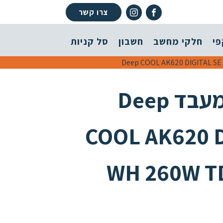
צרו קשר
פי
חלקי מחשב
חשבון
סל קניות
קירור לבן למעבד Deep
COOL AK620 D
WH 260W T