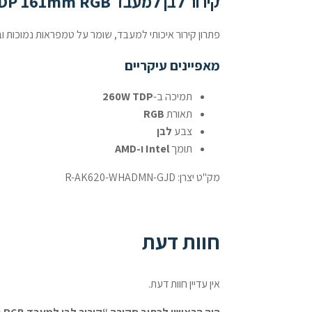
קירור לבן למעבד Deep COOL AK620 DIGITAL SE WH 260W TDP 161mm RGB
פתרון קירור איכותי למעבד, שומר על טמפראות נמוכות וב
מאפיינים עיקריים
תמיכה ב-
260W TDP
תאורת
RGB
צבע
לבן
תומך
Intel ו-AMD
מק"ט יצרן: R-AK620-WHADMN-GJD
חוות דעת
אין עדיין חוות דעת.