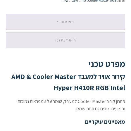
תגיות:
RGB
,
Cooler Master
,
אוויר
,
מעבד
,
קירור
Master
Hyper
H410R
RGB
מפרט טכני
Intel
חוות דעת (0)
מפרט טכני
קירור אוויר למעבד AMD & Cooler Master
Hyper H410R RGB Intel
פתרון קירור Cooler Master למעבד, שומר על טמפראות נמוכות
וביצועים יציבים גם תחת עומס.
מאפיינים עיקריים