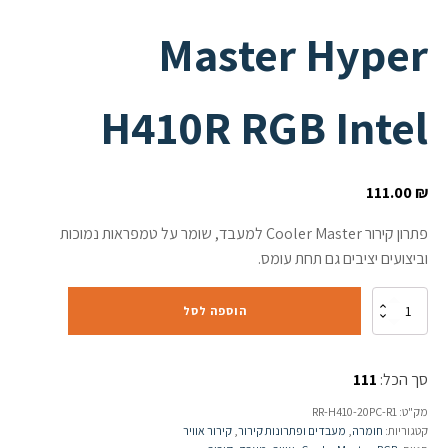
Master Hyper
H410R RGB Intel
111.00
₪
פתרון קירור Cooler Master למעבד, שומר על טמפראות נמוכות
וביצועים יציבים גם תחת עומס.
כמות
הוספה לסל
של
קירור
אוויר
סך הכל:
111
למעבד
AMD
מק"ט:
RR-H410-20PC-R1
&
קטגוריות:
חומרה
,
מעבדים ופתרונות קירור
,
קירור אוויר
Cooler