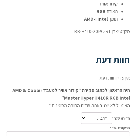
קירור
אוויר
תאורת
RGB
תומך
Intel ו-AMD
מק"ט יצרן: RR-H410-20PC-R1
חוות דעת
אין עדיין חוות דעת.
היה הראשון לכתוב סקירה “קירור אוויר למעבד AMD & Cooler
Master Hyper H410R RGB Intel”
האימייל לא יוצג באתר.
שדות החובה מסומנים
*
הדירוג שלך
*
הביקורת שלך
*