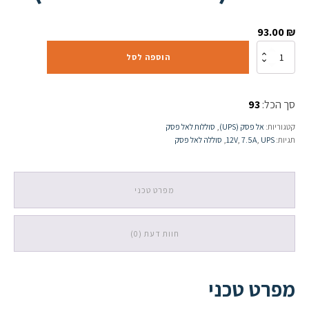
93.00
₪
כמות
הוספה לסל
של
סוללה
לאל
סך הכל:
93
פסק
12V
קטגוריות:
אל פסק (UPS)
,
סוללות לאל פסק
7.5A
תגיות:
UPS
,
7.5A
,
12V
,
סוללה לאל פסק
(ל-
UPS
650VA)
מפרט טכני
חוות דעת (0)
מפרט טכני