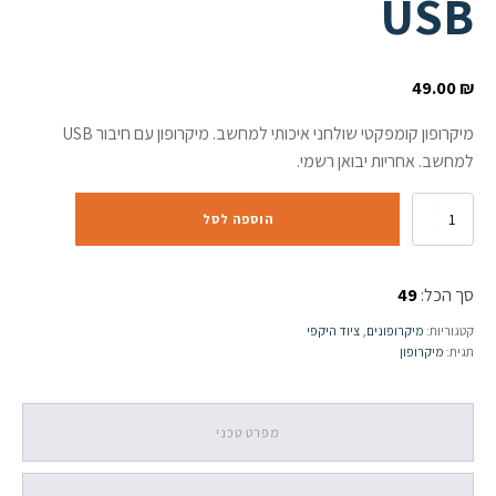
USB
49.00
₪
מיקרופון קומפקטי שולחני איכותי למחשב. מיקרופון עם חיבור USB
למחשב. אחריות יבואן רשמי.
כמות
הוספה לסל
של
מיקרופון
קומפקטי
סך הכל:
49
איכותי
למחשב
קטגוריות:
מיקרופונים
,
ציוד היקפי
בחיבור
תגית:
מיקרופון
USB
מפרט טכני