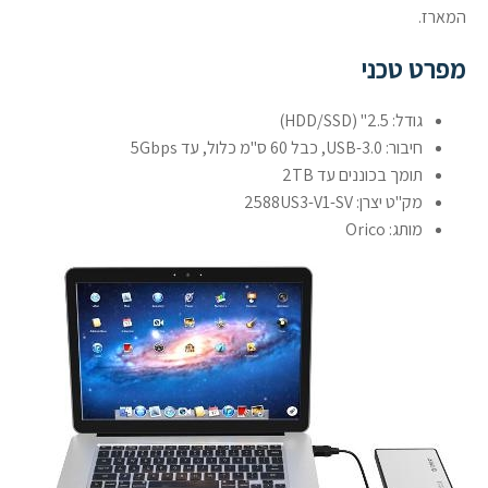
המארז.
מפרט טכני
גודל: 2.5" (HDD/SSD)
חיבור: USB-3.0, כבל 60 ס"מ כלול, עד 5Gbps
תומך בכוננים עד 2TB
מק"ט יצרן: 2588US3-V1-SV
מותג: Orico