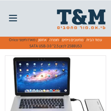
עמוד הבית
/
מחשבים נייחים
/
חומרה
/
אחסון
/ מארז חיצוני Orico
2588US3 לכונן 2.5" SATA USB-3.0