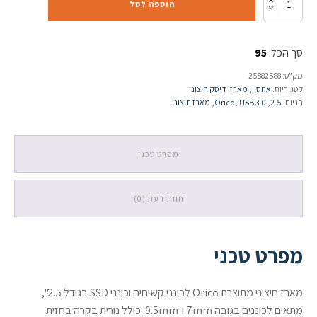
הוספה לסל
של
מארז
חיצוני
סך הכל:
95
Orico
2588US3
מק"ט:
25882588
לכונן
קטגוריות:
אחסון
,
מארזי דיסק חיצוני
2.5"
תגיות:
2.5
,
USB 3.0
,
Orico
,
מארז חיצוני
SATA
USB-
3.0
מפרט טכני
חוות דעת (0)
מפרט טכני
מארז חיצוני מתוצרת Orico לכונני קשיחים וכונני SSD בגודל 2.5",
מתאים לכוננים בגובה 7mm ו-9.5mm. כולל נורית בקרה בחזית