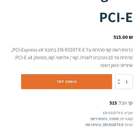
PCI-E
515.00
₪
כרטיס רשת קווי מהירות על EN-9320TX-E בחיבור PCI-Express x4,
מהירות עד 10 גיגהביט לשנייה. קווי / אלחוטי: קווי, ממשק: PCI-E x4.
אחריות יבואן רשמי.
כמות
הוספה לסל
של
כרטיס
רשת
סך הכל:
515
EN-
9320TX-
מק"ט:
EN-9320TX-E
E
קטגוריות:
חומרה
,
כרטיסי רשת
10
תגיות:
EN-9320TX-E
,
כרטיס רשת
Gigabit
PCI-
E