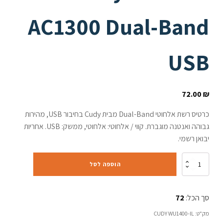
AC1300 Dual-Band
USB
72.00
₪
כרטיס רשת אלחוטי Dual-Band מבית Cudy בחיבור USB, מהירות
גבוהה ואנטנה מוגברת. קווי / אלחוטי: אלחוטי, ממשק: USB. אחריות
יבואן רשמי.
כמות
הוספה לסל
של
כרטיס
רשת
סך הכל:
72
אלחוטי
Cudy
מק"ט:
CUDY WU1400-IL
WU1400