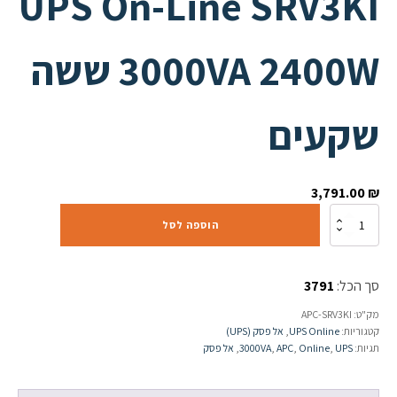
UPS On-Line SRV3KI
3000VA 2400W ששה
שקעים
3,791.00
₪
כמות
הוספה לסל
של
אל
פסק
סך הכל:
3791
APC
Easy
מק"ט:
APC-SRV3KI
UPS
קטגוריות:
UPS Online
,
אל פסק (UPS)
On-
תגיות:
UPS
,
Online
,
APC
,
3000VA
,
אל פסק
Line
SRV3KI
3000VA