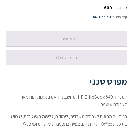
EliteBook
סך הכל:
600
840
14”
קטגוריה:
ניידים מחודשים
/
i5-
7300U
/
מפרט טכני
8GB
/
256GB
חוות דעת (0)
SSD
/
Intel
HD
מפרט טכני
/
Windows
10
למכירה HP EliteBook 840, מחשב נייד אמין, איכותי ונוח מאוד
Pro
לעבודה שוטפת.
המחשב מתאים לעבודה משרדית, לימודים, גלישה באינטרנט, שימוש
בתוכנות Office, שיחות זום, צפייה בתכנים ושימוש יומיומי כללי.