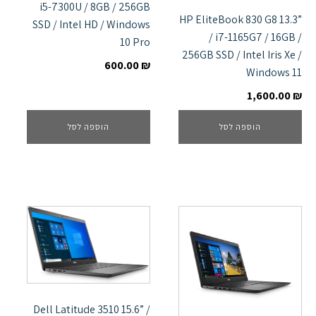
i5-7300U / 8GB / 256GB
HP EliteBook 830 G8 13.3”
SSD / Intel HD / Windows
/ i7-1165G7 / 16GB /
10 Pro
256GB SSD / Intel Iris Xe /
600.00
₪
Windows 11
1,600.00
₪
הוספה לסל
הוספה לסל
Dell Latitude 3510 15.6” /