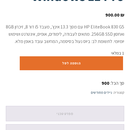
900.00
₪
HP EliteBook 830 G5 עם מסך 13.3 אינץ׳, מעבד i5 דור 8, זיכרון 8GB
ואחסון 256GB SSD. מתאים לעבודה, לימודים, אופיס, אינטרנט ושימוש
יומיומי. לתשומת לב: ביוס נעול בסיסמה, המחשב עובד באופן מלא.
1 במלאי
כמות
הוספה לסל
של
HP
EliteBook
סך הכל:
900
830
G5
קטגוריה:
ניידים מחודשים
13.3”
/
i5-
8250U
מפרט טכני
/
8GB
/