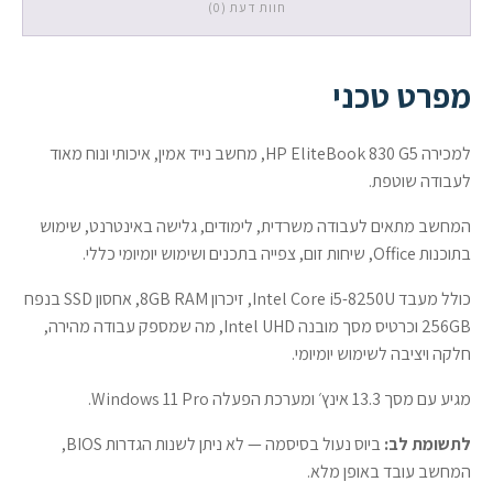
חוות דעת (0)
256GB
SSD
/
Intel
מפרט טכני
UHD
/
Windows
למכירה HP EliteBook 830 G5, מחשב נייד אמין, איכותי ונוח מאוד
11
לעבודה שוטפת.
Pro
המחשב מתאים לעבודה משרדית, לימודים, גלישה באינטרנט, שימוש
בתוכנות Office, שיחות זום, צפייה בתכנים ושימוש יומיומי כללי.
כולל מעבד Intel Core i5-8250U, זיכרון 8GB RAM, אחסון SSD בנפח
256GB וכרטיס מסך מובנה Intel UHD, מה שמספק עבודה מהירה,
חלקה ויציבה לשימוש יומיומי.
מגיע עם מסך 13.3 אינץ׳ ומערכת הפעלה Windows 11 Pro.
לתשומת לב:
ביוס נעול בסיסמה — לא ניתן לשנות הגדרות BIOS,
המחשב עובד באופן מלא.