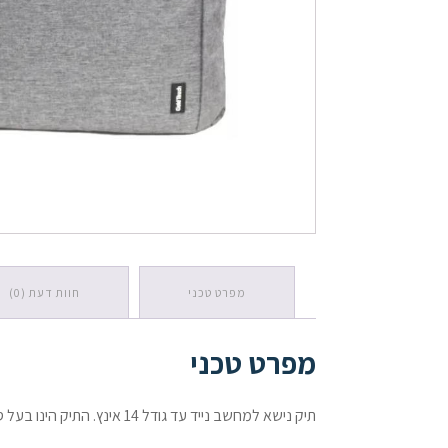
כמות
של
תיק
אפור
למחשב
נייד
עד
גודל
14
אינץ
מפרט טכני
חוות דעת (0)
מפרט טכני
תיק נישא למחשב נייד עד גודל 14 אינץ. התיק הינו בעל סגירת רוכסן עליונה. ידית נשיאה ידנית ורצועת כתף לנשיאה נוחה.