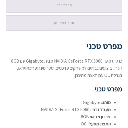
5.0
מפרט טכני
3XDP
1XHDMI
חוות דעת (0)
מפרט טכני
כרטיס מסך NVIDIA GeForce RTX 5060 מבית Gigabyte עם 8GB
זיכרון. ביצועים גבוהים למשחקים עדכניים, סטרימינג ועריכת וידאו,
בגרסת OC עם האצה מהיצרן.
מפרט טכני
מותג:
Gigabyte
מעבד גרפי:
NVIDIA GeForce RTX 5060
זיכרון וידאו:
8GB
האצת מפעל:
OC