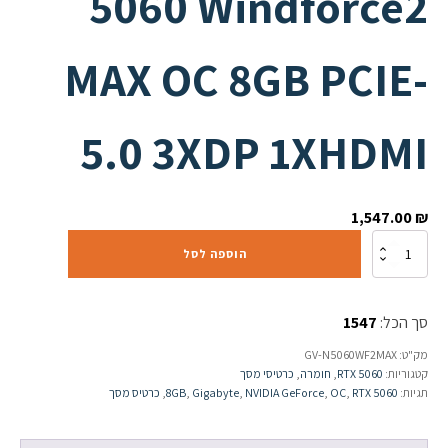
5060 Windforce2
MAX OC 8GB PCIE-
5.0 3XDP 1XHDMI
1,547.00
₪
כמות
הוספה לסל
של
כ.
מסך
סך הכל:
1547
Gigabyte
5060
מק"ט:
GV-N5060WF2MAX
Windforce2
קטגוריות:
RTX 5060
,
חומרה
,
כרטיסי מסך
MAX
תגיות:
RTX 5060
,
OC
,
NVIDIA GeForce
,
Gigabyte
,
8GB
,
כרטיס מסך
OC
8GB
PCIE-