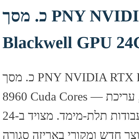
כ. מסך PNY NVIDIA RTX PRO 4000
Blackwell GPU 24
כ. מסך PNY NVIDIA RTX PRO 4000 Blackwell GPU 24GB
8960 Cuda Cores — כרטיס מסך מקצועי לתחנות עבודה, עריכת
וידאו ועבודות תלת-מימד. מצויד ב-24GB זכרון לביצועים חלקים