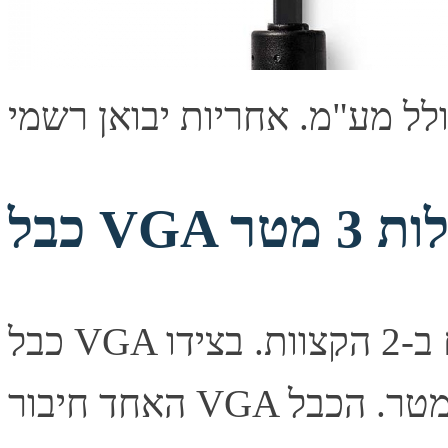
כבל VGA איכותי עם סיכוך כפול ופילטרים ב-2 הקצוות. בצידו
האחד חיבור VGA זויתי ב-90 מעלות. הכבל באורך 3 מטר. הכבל