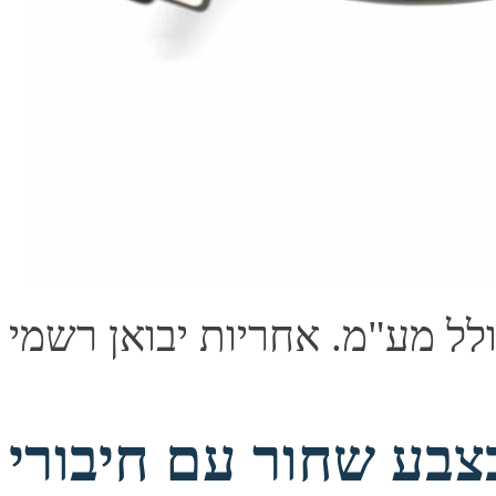
שחור עם חיבורי VGA זכר-זכר