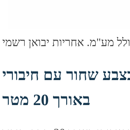
שחור עם חיבורי VGA זכר-זכר
באורך 20 מטר