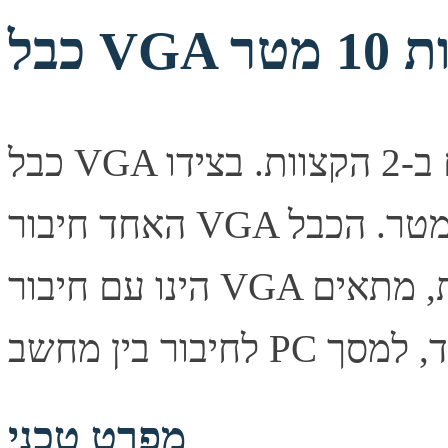
כבל VGA איכותי עם סיכוך כפול ופילטרים ב-2 הקצוות. בצידו
האחד חיבור VGA זויתי ב-90 מעלות. הכבל באורך 10 מטר. הכבל
הינו עם חיבור VGA של 15 פינים מסוג זכר ב-2 הקצוות, מתאים
מפרט טכני