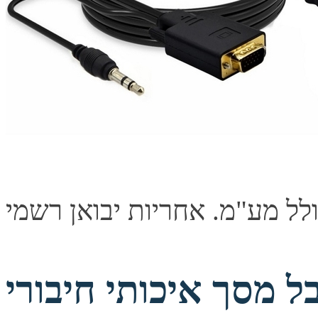
 מסך איכותי חיבורי VGA זכר-זכר באורך 3