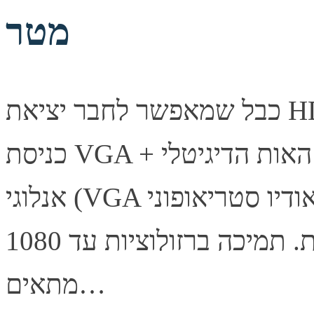
מטר
כבל שמאפשר לחבר יציאת HDMI במחשב או ממיר למסך עם
כניסת VGA + אודיו. ממיר את האות הדיגיטלי (HDMI) לאות
אנלוגי (VGA ואודיו סטריאופוני) ללא צורך במתח חיצוני. חיבור
פשוט וללא הגדרות. תמיכה ברזולוציות עד 1080P. הכבל
מתאים…