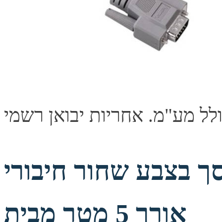
צבע שחור חיבורי VGA זכר-זכר
אורך 5 מטר מבית