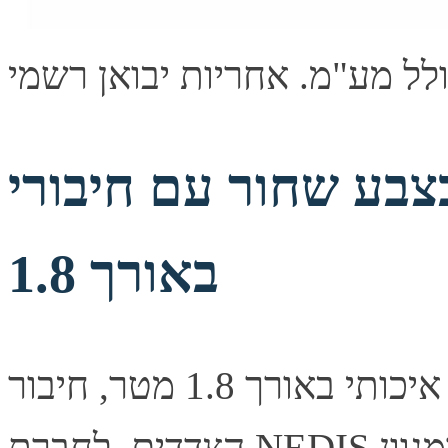
שחור עם חיבורי VGA זכר-זכר
באורך 1.8
כבל וידאו איכותי באורך 1.8 מטר, חיבור VGA מסוג זכר בשני
הצדדים. לחברת NEDIS נציגות ב-17 מדינות ברחבי אירופה ומגוון