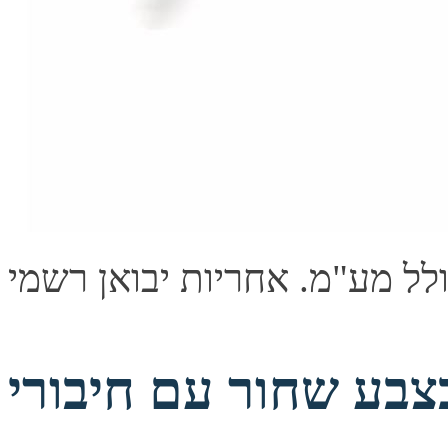
שחור עם חיבורי VGA זכר-זכר