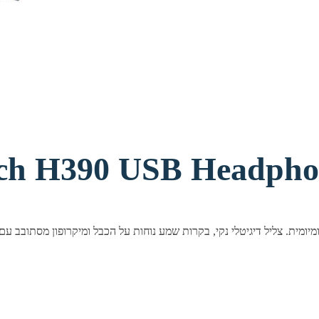
ופון H390 USB Headphones Black