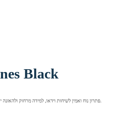
אוזניות ומיקר
אוזניות Logitech H390 עם מיקרופון מובנה בחיבור USB — פתרון נוח ואמין לשיחות וידאו, למידה מרחוק ולהאזנה יומיומית. צליל דיגיטלי נקי, בקרות שמע נוחות על הכבל ומיקרופון מסתובב עם סינון רעשים.