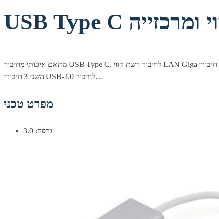
מתאם איכותי מחיבור USB Type C, לחיבור רשת קווי LAN Giga ו-3 חיבורי USB-3.0. אידיאלי לשימוש עם טאבלטים, מחשבים וטלפונים סלולרים בעלי שקע USB Type C. בצידו האחד חיבור USB Type C זכר ובצידו
השני 3 חיבורי USB-3.0 לחיבור…
מפרט טכני
גרסה: 3.0