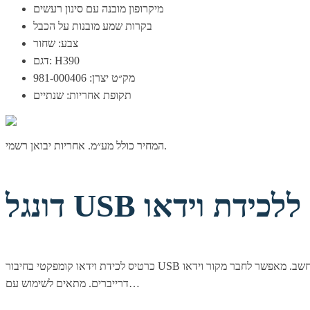
מיקרופון מובנה עם סינון רעשים
בקרות שמע מובנות על הכבל
צבע: שחור
דגם: H390
מק״ט יצרן: 981-000406
תקופת אחריות: שנתיים
המחיר כולל מע״מ. אחריות יבואן רשמי.
HD
כרטיס לכידת וידאו קומפקטי בחיבור USB למחשב. מאפשר לחבר מקור וידאו HDMI ולהמירו לחיבור USB במחשב. באמצעות מגוון תוכנות שונות ניתן לצפות ו/או להקליט את הוידאו. התקנה אוטומטית ללא צורך בהתקנת
דרייברים. מתאים לשימוש עם…