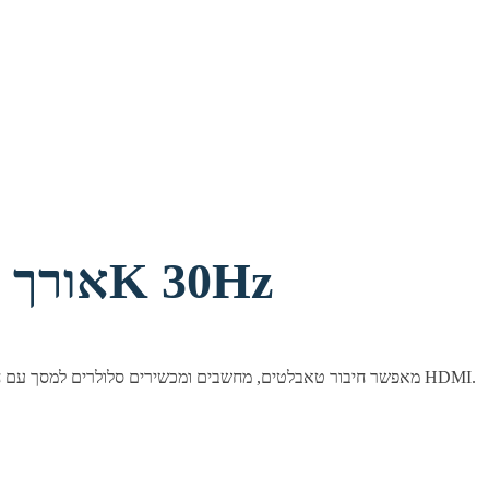
כבל USB-3.1 Type C לחיבור HDMI אורך 1.8 מטר - 4K 30Hz