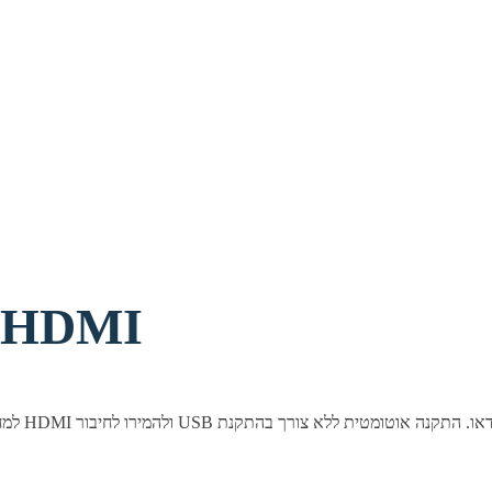
דונגל USB ללכידת וידאו MI