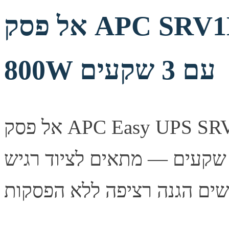
אל פסק APC SRV1KI אונליין 1000VA
800W עם 3 שקעים
אל פסק APC Easy UPS SRV1KI בהספק 1000VA/800W מודל
ונליין (מרמה כפולה) עם 3 שקעים — מתאים לציוד רגיש