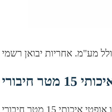
כבל אודיו אופטי איכותי 15 מטר חיבורי TOSLINK תיאור קצר