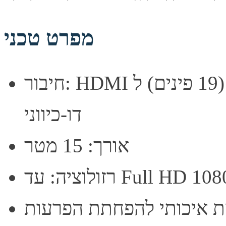
מפרט טכני
חיבור: HDMI זכר (19 פינים) ל-DVI-D זכר (24+1 פינים),
דו-כיווני
אורך: 15 מטר
וציה: עד Full HD 1080p