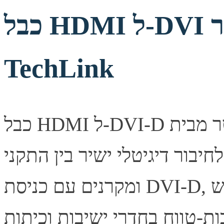
כבל HDMI ל-DVI מקצועי 15 מטר
TechLink
כבל HDMI ל-DVI-D מקצועי באורך 15 מטר מבית TechLink.
ור דיגיטלי ישיר בין התקני HDMI למסכים
ומקרנים עם כניסת DVI-D, ללא צורך במתאמים. מתאים לשימוש