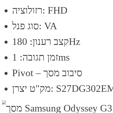
רזולוציה: FHD
סוג פנל: VA
קצב רענון: 180Hz
זמן תגובה: 1ms
Pivot – סיבוב מסך
ק"ט יצרן: S27DG302EM