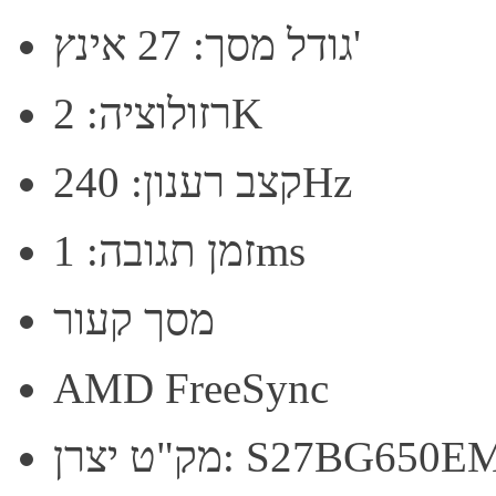
גודל מסך: 27 אינץ'
רזולוציה: 2K
קצב רענון: 240Hz
זמן תגובה: 1ms
מסך קעור
AMD FreeSync
ק"ט יצרן: S27BG650EM