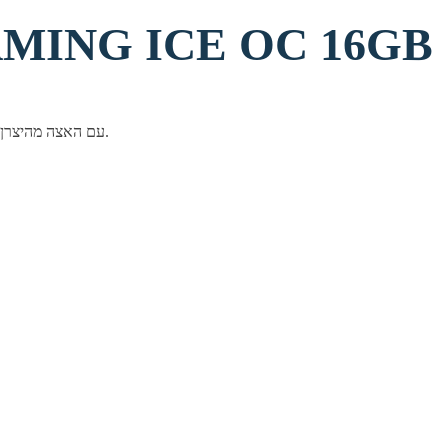
כרטיס מסך  ICE OC 16GB
כרטיס מסך AMD Radeon RX 9060 XT מבית Gigabyte עם 16GB זיכרון. ביצועים גבוהים למשחקים עדכניים, סטרימינג ועריכת וידאו, בגרסת OC עם האצה מהיצרן.