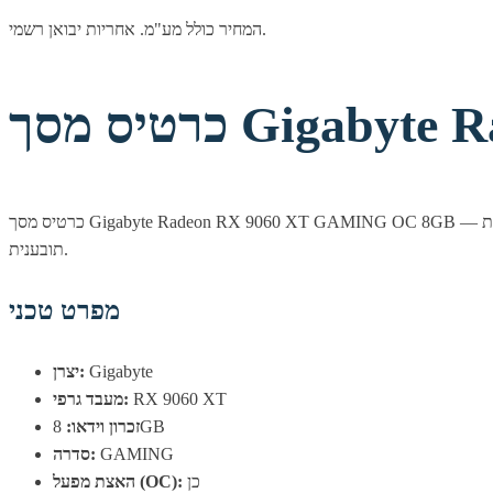
המחיר כולל מע"מ. אחריות יבואן רשמי.
Gigabyte Ra
כרטיס מסך Gigabyte Radeon RX 9060 XT GAMING OC 8GB — כרטיס מסך עוצמתי מבית Gigabyte, מבוסס AMD Radeon עם תמיכה ב-FSR לביצועי גיימינג מעולים. מתאים לגיימינג, לעריכת וידאו ולעבודה גרפית
תובענית.
מפרט טכני
Gigabyte
יצרן:
RX 9060 XT
מעבד גרפי:
8GB
זכרון וידאו:
GAMING
סדרה:
כן
האצת מפעל (OC):