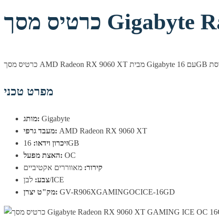
Gigabyte Ra
מפרט טכני
Gigabyte
מותג:
AMD Radeon RX 9060 XT
מעבד גרפי:
16GB
זיכרון וידאו:
OC
האצת מפעל:
קירור:
מאווררים אקטיביים
לבן/ICE
צבע:
GV-R906XGAMINGOCICE-16GD
מק"ט יצרן: