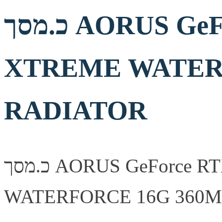
כ.מסך AORUS GeForce RTX 5080
XTREME WATER
RADIATOR
כ.מסך AORUS GeForce RTX 5080 XTREME
WATERFORCE 1 — כרטיס מסך