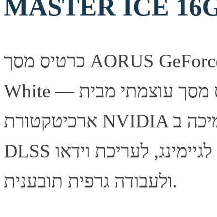
MASTER ICE 16G
כרטיס מסך AORUS GeForce RTX 5080 MASTER ICE 16G
White — כרטיס מסך עוצמתי מבית Gigabyte, מבוסס
ארכיטקטורת NVIDIA עם תמיכה ב-Ray Tracing ובטכנולוגיית
DLSS לביצועי גיימינג מרשימים. מתאים לגיימינג, לעריכת וידאו
ולעבודה גרפית תובענית.