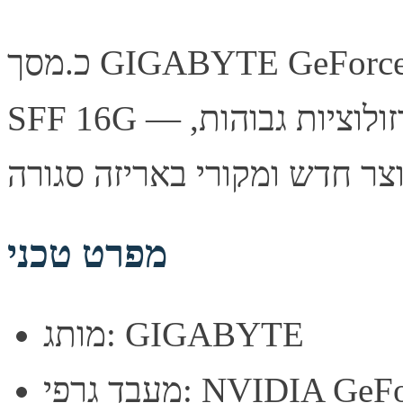
כ.מסך GIGABYTE GeForce RTX 5080 WINDFORCE OC
SFF 16G — כרטיס מסך עוצמתי לגיימינג ברזולוציות גבוהות,
מפרט טכני
מותג: GIGABYTE
NVIDIA GeForce RT