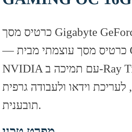
כרטיס מסך Gigabyte GeForce RTX 5080 GAMING OC 16G
— כרטיס מסך עוצמתי מבית Gigabyte, מבוסס ארכיטקטורת
NVIDIA עם תמיכה ב-Ray Tracing ובטכנולוגיית DLSS לביצועי
, לעריכת וידאו ולעבודה גרפית
תובענית.
מפרט טכני