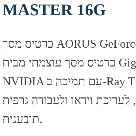
MASTER 16G
כרטיס מסך AORUS GeForce RTX 5080 MASTER 16G —
כרטיס מסך עוצמתי מבית Gigabyte, מבוסס ארכיטקטורת
NVIDIA עם תמיכה ב-Ray Tracing ובטכנולוגיית DLSS לביצועי
, לעריכת וידאו ולעבודה גרפית
תובענית.