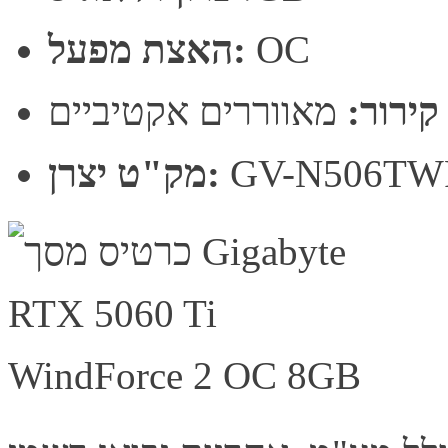
OC
האצת מפעל:
קירור:
מאווררים אקטיביים
GV-N506TW
מק"ט יצרן: