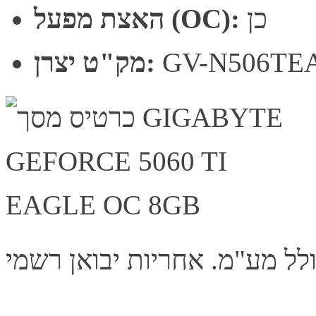
כן
האצת מפעל (OC):
GV-N506TE
מק"ט יצרן: