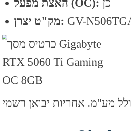
כן
האצת מפעל (OC):
GV-N506TG
מק"ט יצרן: