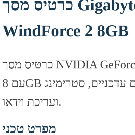
כרטיס מסך Gigabyte RTX 5060 Ti
WindForce 2 8GB
כרטיס מסך NVIDIA GeForce RTX 5060 Ti מבית Gigabyte
עם 8GB זיכרון. ביצועים גבוהים למשחקים עדכניים, סטרימינג
ועריכת וידאו.
מפרט טכני