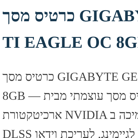
כרטיס מסך GIGABYTE GEFORCE 5060
TI EAGLE OC 8
כרטיס מסך GIGABYTE GEFORCE 5060 TI EAGLE OC
8GB — כרטיס מסך עוצמתי מבית Gigabyte, מבוסס
ארכיטקטורת NVIDIA עם תמיכה ב-Ray Tracing ובטכנולוגיית
DLSS לביצועי גיימינג מרשימים. מתאים לגיימינג, לעריכת וידאו