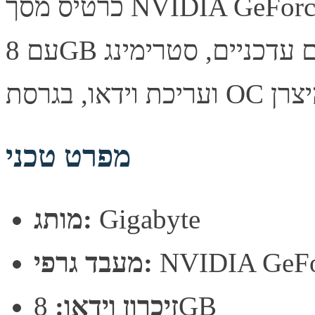
כרטיס מסך NVIDIA GeForce RTX 5060 Ti מבית Gigabyte
עם 8GB זיכרון. ביצועים גבוהים למשחקים עדכניים, סטרימינג
מפרט טכני
Gigabyte
מותג:
NVIDIA GeFo
מעבד גרפי:
8GB
זיכרון וידאו: