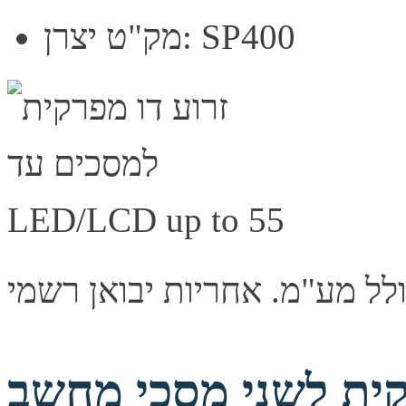
מק"ט יצרן: SP400
 לשני מסכי מחשב NB North