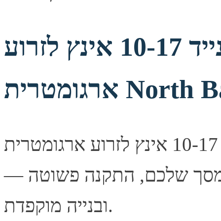
מתאם למחשב נייד 10-17 אינץ לזרוע
ת North Bayou
מתאם למחשב נייד 10-17 אינץ לזרוע ארגומטרית North Bayou
— פתרון תלייה איכותי ובטיחותי למסך שלכם, התקנה פשוטה
ובנייה מוקפדת.