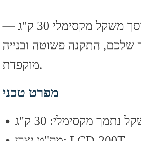
מתקן תליה צמוד קיר עם הטיה למסך משקל מקסימלי 30 ק"ג —
ך שלכם, התקנה פשוטה ובנייה
מוקפדת.
מפרט טכני
ל נתמך מקסימלי: 30 ק"ג
מק"ט יצרן: LCD-200T