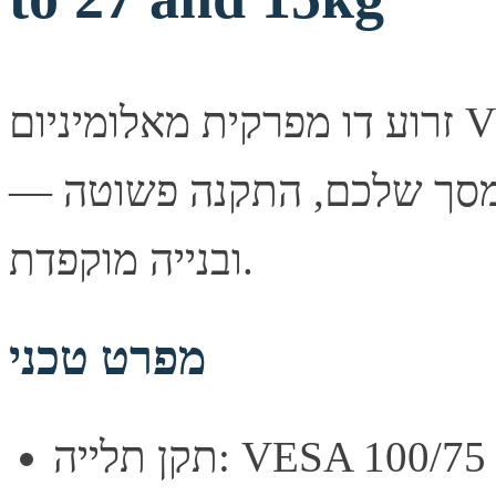
זרוע דו מפרקית מאלומיניום VESA 100/75 up to 27 and 15kg
— פתרון תלייה איכותי ובטיחותי למסך שלכם, התקנה פשוטה
ובנייה מוקפדת.
מפרט טכני
תקן תלייה: VESA 100/75