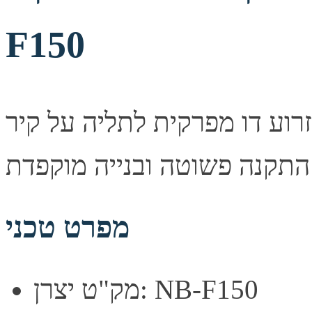
F150
זרוע דו מפרקית לתליה על קיר North Bayu F150 — פתרון תלייה
מפרט טכני
מק"ט יצרן: NB-F150