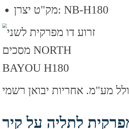
מק"ט יצרן: NB-H180
קית לתליה על קיר North Bayu