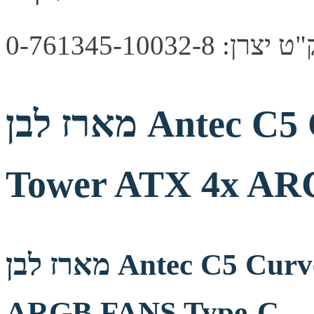
צרן: 0-761345-10032-8
מארז לבן Antec C5 Curve ARGB Mid-
Tower ATX 4x AR
מארז לבן Antec C5 Curve ARGB Mid-Tower ATX 4x
ARGB FANS Type-C