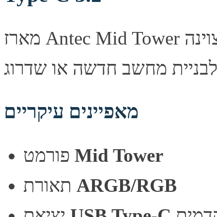
מארז Antec Mid Tower מעוצב היטב, מספק זרימת אוויר מצוינה
מאפיינים עיקריים
Mid Tower
פורמט
ARGB/RGB
תאורת
דמית
USB Type-C
יציאת