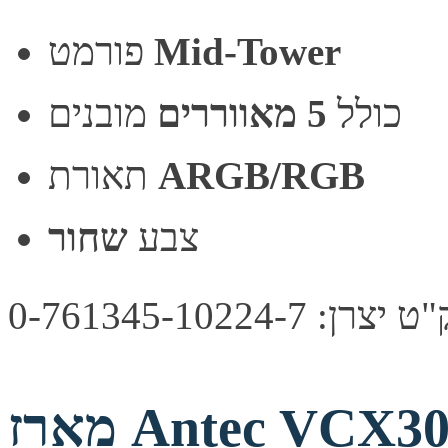
Mid-Tower
פורמט
כולל
5 מאווררים
מובנים
ARGB/RGB
תאורת
צבע
שחור
צרן: 0-761345-10224-7
מארז Antec VCX300 RGB Elite Mid