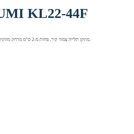
מתקן תליה צמוד לקיר KL22-44F
מתקן תלייה צמוד קיר, פחות מ-2 ס"מ מרחק מהקיר. מתקן איכותי עשוי פלדה בצבע שחור. מתאים למסכים בגודל 32-55 אינץ.