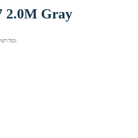
כבל רשת M Gray
כבל רשת איכותי ואמין להעברת נתונים/אות ללא הפרעות, בבנייה עמידה לאורך זמן.