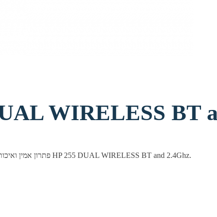
L WIRELESS BT and 2.4Ghz
עכבר אלחוטי מבית HP — פתרון אמין ואיכותי לשימוש יומיומי בבית ובמשרד. עכבר אלחוטי HP 255 DUAL WIRELESS BT and 2.4Ghz.