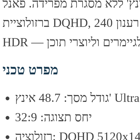
 של שני מסכי 27 אינץ' ללא מסגרת מפרידה. פאנל VA קעור
ברזולוציית DQHD, קצב רענון 240Hz וזמן תגובה 1ms עם תמיכת
מפרט טכני
אינץ' Ultra Wide
יחס תצוגה: 32:9
וציה: DQHD 5120x1440