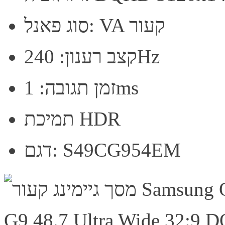
סוג פאנל: VA קעור
קצב רענון: 240Hz
זמן תגובה: 1ms
תמיכת HDR
דגם: S49CG954EM