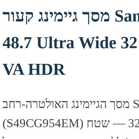
מסך גיימינג קעור Samsung Odyssey G9
48.7 Ultra Wide 
VA HDR
מסך הגיימינג האולטרה-רחב Samsung Odyssey G9
(S49CG954EM) בגודל 48.7 אינץ' עם יחס תצוגה 32:9 — שטח