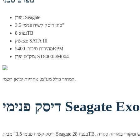
מפרט טכני
יצרן: Seagate
סוג: דיסק קשיח פנימי 3.5"
נפח: 8TB
ממשק: SATA III
מהירות סיבוב: 5400RPM
מק"ט יצרן: ST8000DM004
המחיר כולל מע"מ. אחריות יבואן רשמי.
Seagate Exos 