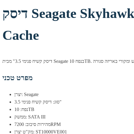
דיסק Seagate Skyhawk AI Survailance 10TB 3.5 7200rpm 256MB
Cache
מפרט טכני
יצרן: Seagate
סוג: דיסק קשיח פנימי 3.5"
נפח: 10TB
ממשק: SATA III
מהירות סיבוב: 7200RPM
מק"ט יצרן: ST10000VE001