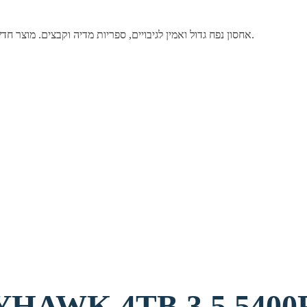
דיסק קשיח פנימי 3.5" מבית Seagate בנפח 24TB. אחסון נפח גדול ואמין לגיבויים, ספריות מדיה וקבצים. מוצר חדש ומקורי באריזה סגורה.
AWK 4TB 3.5 5400RPM 256