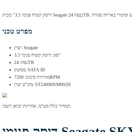
מפרט טכני
יצרן: Seagate
סוג: דיסק קשיח פנימי 3.5"
נפח: 24TB
ממשק: SATA III
מהירות סיבוב: 7200RPM
מק"ט יצרן: ST24000NM002H
המחיר כולל מע"מ. אחריות יבואן רשמי.
Seagate SKYH