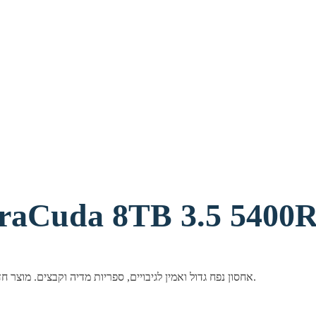
Cuda 8TB 3.5 5400RPM 25
דיסק קשיח פנימי 3.5" מבית Seagate בנפח 8TB. אחסון נפח גדול ואמין לגיבויים, ספריות מדיה וקבצים. מוצר חדש ומקורי באריזה סגורה.