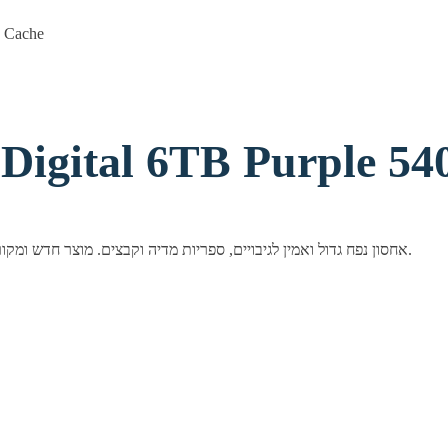
gital 6TB Purple 5400RPM 2
דיסק קשיח פנימי 3.5" מבית Western Digital בנפח 6TB. אחסון נפח גדול ואמין לגיבויים, ספריות מדיה וקבצים. מוצר חדש ומקורי באריזה סגורה.