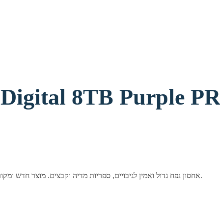
דיסק קשיח פנימי 3.5" מבית Western Digital בנפח 8TB. אחסון נפח גדול ואמין לגיבויים, ספריות מדיה וקבצים. מוצר חדש ומקורי באריזה סגורה.