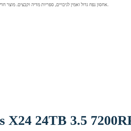
דיסק קשיח פנימי 3.5" מבית Seagate בנפח 30TB. אחסון נפח גדול ואמין לגיבויים, ספריות מדיה וקבצים. מוצר חדש ומקורי באריזה סגורה.
X24 24TB 3.5 7200RPM 256