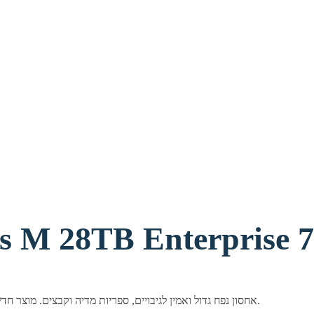
M 28TB Enterprise 7200RP
דיסק קשיח פנימי 3.5" מבית Seagate בנפח 28TB. אחסון נפח גדול ואמין לגיבויים, ספריות מדיה וקבצים. מוצר חדש ומקורי באריזה סגורה.