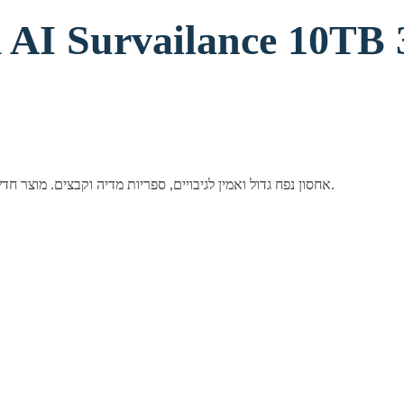
דיסק קשיח פנימי 3.5" מבית Seagate בנפח 10TB. אחסון נפח גדול ואמין לגיבויים, ספריות מדיה וקבצים. מוצר חדש ומקורי באריזה סגורה.