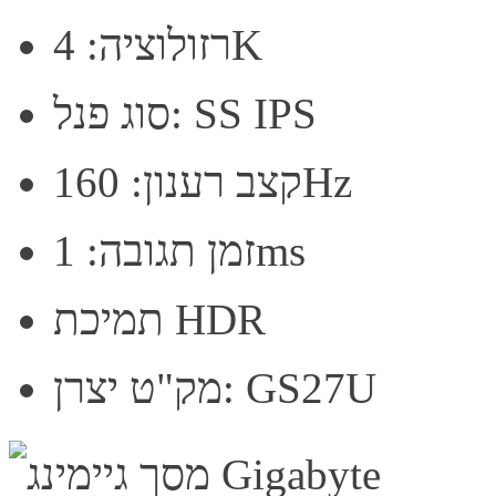
רזולוציה: 4K
סוג פנל: SS IPS
קצב רענון: 160Hz
זמן תגובה: 1ms
תמיכת HDR
מק"ט יצרן: GS27U