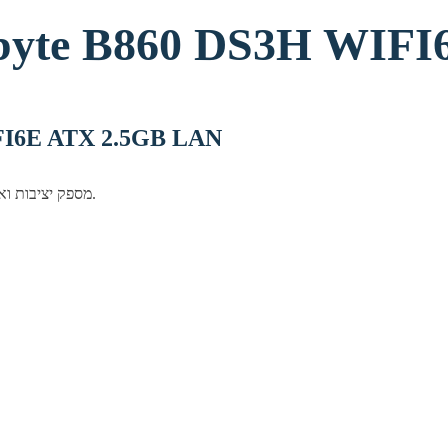
לוח למעבד Gigabyte B860 DS
 DS3H WIFI6E ATX 2.5GB LAN
לוח אם Gigabyte סדרת B860, מספק יציבות ואמינות לבניית מערכת מחשב יציבה ואמינה.