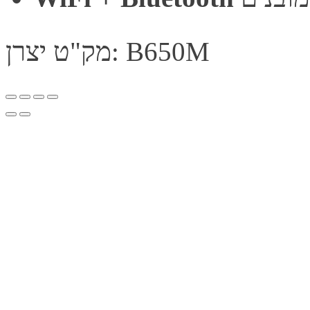
מק"ט יצרן: B650M