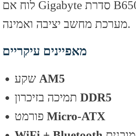
לוח אם Gigabyte סדרת B650M, מספק יציבות ואמינות לבניית
מערכת מחשב יציבה ואמינה.
מאפיינים עיקריים
שקע
AM5
תמיכה בזיכרון
DDR5
פורמט
Micro-ATX
WiFi + Bluetooth
מובנים