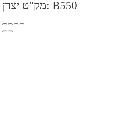
מק"ט יצרן: B550