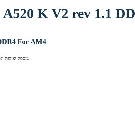
 AMD A520 K V2 rev 1.1
.1 DDR4 For AM4
לוח אם Gigabyte סדרת A520, מספק יציבות ואמינות לבניית מערכת מחשב יציבה ואמינה.